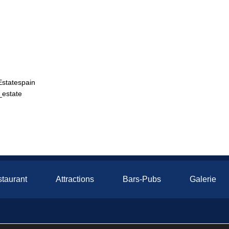
Estatespain
_estate
taurant
Attractions
Bars-Pubs
Galerie