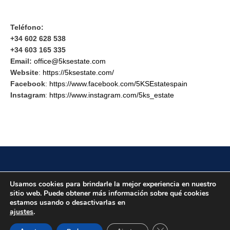
Teléfono:
+34 602 628 538
+34 603 165 335
Email:
office@5ksestate.com
Website
:
https://5ksestate.com/
Facebook
:
https://www.facebook.com/5KSEstatespain
Instagram
:
https://www.instagram.com/5ks_estate
Localidad
Usamos cookies para brindarle la mejor experiencia en nuestro
sitio web. Puede obtener más información sobre qué cookies
estamos usando o desactivarlas en
ajustes
.
Copyright puertomarinabenalmadena.com
Cerrar el banner de 
Sitemap
Oportunidades de empleo
Aviso Legal