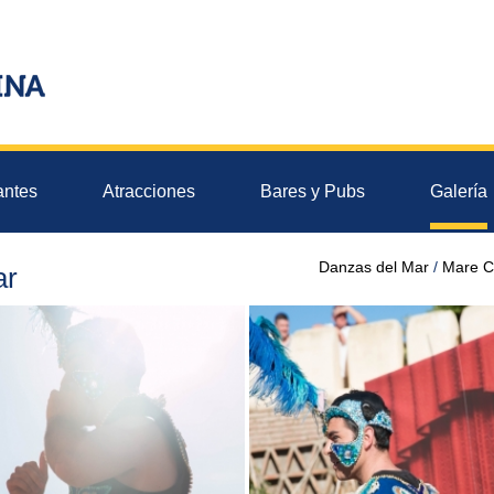
antes
Atracciones
Bares y Pubs
Galería
Danzas del Mar
Mare C
ar