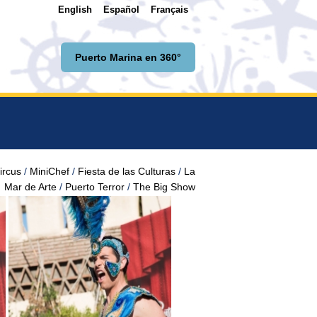
English
Español
Français
Puerto Marina en 360°
ircus
MiniChef
Fiesta de las Culturas
La
Mar de Arte
Puerto Terror
The Big Show